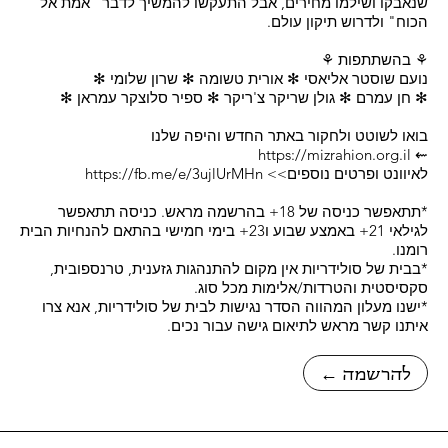
שנאבקו ושילמו מחירים, אבל התעקשו להמשיך לדבר "אמת אל
הכוח" ולדרוש תיקון עולם.
⚘ בהשתתפות ⚘
נועם שוסטר אליאסי ✻ אורית טשומה ✻ שרון שלומי ✻
✻ חן עמרם ✻ גולן שריקר צ'ריקר ✻ ספיר סלוצקר עמראן ✻
בואו לשוטט ולחקור באתר החדש והיפה שלנו
https://mizrahion.org.il
⇜
לאיוונט ופרטים נוספים>>
https://fb.me/e/3ujlUrMHn
*תתאפשר כניסה של 18+ בהרשמה מראש. כניסה תתאפשר
לגילאי 21+ באמצע שבוע ו23+ בימי חמישי בהתאם להנחיות הבית
רומנו.
*בבית של סולידריות אין מקום להתנהגות גזענית, טרנספובית,
סקסיסטית והטרדות/אלימות מכל סוג.
*ישנו מעלון המהווה הסדר נגישות לבית של סולידריות, אנא צרו
איתנו קשר מראש לתיאום גישה עבור נכים.
← להרשמה