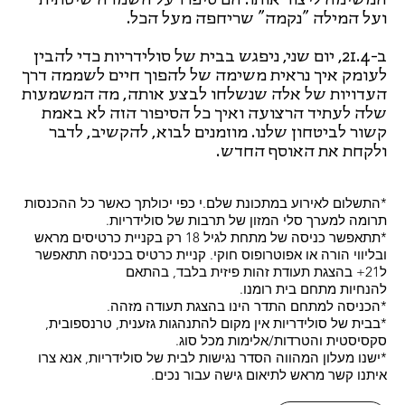
ועל המילה "נקמה" שריחפה מעל הכל.
ב-21.4, יום שני, ניפגש בבית של סולידריות כדי להבין
לעומק איך נראית משימה של להפוך חיים לשממה דרך
העדויות של אלה שנשלחו לבצע אותה, מה המשמעות
שלה לעתיד הרצועה ואיך כל הסיפור הזה לא באמת
קשור לביטחון שלנו. מוזמנים לבוא, להקשיב, לדבר
ולקחת את האוסף החדש.
*התשלום לאירוע במתכונת שלם.י כפי יכולתך כאשר כל ההכנסות
תרומה למערך סלי המזון של תרבות של סולידריות.
*תתאפשר כניסה של מתחת לגיל 18 רק בקניית כרטיסים מראש
ובליווי הורה או אפוטרופוס חוקי. קניית כרטיס בכניסה תתאפשר
ל21+ בהצגת תעודת זהות פיזית בלבד, בהתאם
להנחיות מתחם בית רומנו.
*הכניסה למתחם התדר הינו בהצגת תעודה מזהה.
*בבית של סולידריות אין מקום להתנהגות גזענית, טרנספובית,
סקסיסטית והטרדות/אלימות מכל סוג.
*ישנו מעלון המהווה הסדר נגישות לבית של סולידריות, אנא צרו
איתנו קשר מראש לתיאום גישה עבור נכים.