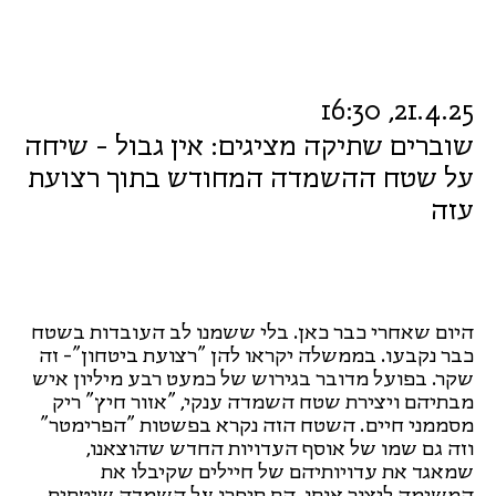
21.4.25, 16:30
שוברים שתיקה מציגים: אין גבול - שיחה
על שטח ההשמדה המחודש בתוך רצועת
עזה
היום שאחרי כבר כאן. בלי ששמנו לב העובדות בשטח
כבר נקבעו. בממשלה יקראו להן "רצועת ביטחון"- זה
שקר. בפועל מדובר בגירוש של כמעט רבע מיליון איש
מבתיהם ויצירת שטח השמדה ענקי, "אזור חיץ" ריק
מסממני חיים. השטח הזה נקרא בפשטות "הפרימטר"
וזה גם שמו של אוסף העדויות החדש שהוצאנו,
שמאגד את עדויותיהם של חיילים שקיבלו את
המשימה ליצור אותו. הם סיפרו על השמדה שיטתית