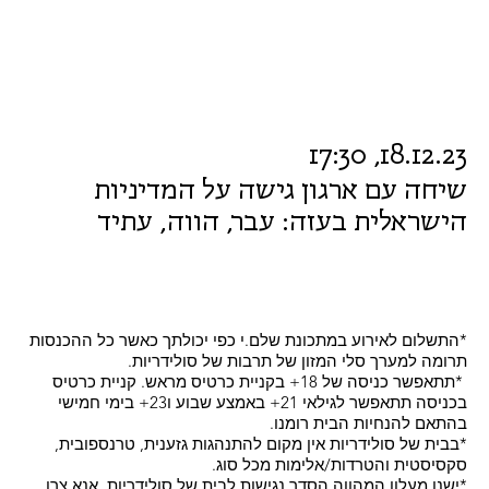
18.12.23, 17:30
שיחה עם ארגון גישה על המדיניות
הישראלית בעזה: עבר, הווה, עתיד
*התשלום לאירוע במתכונת שלם.י כפי יכולתך כאשר כל ההכנסות
תרומה למערך סלי המזון של תרבות של סולידריות.
*תתאפשר כניסה של 18+ בקניית כרטיס מראש. קניית כרטיס
בכניסה תתאפשר לגילאי 21+ באמצע שבוע ו23+ בימי חמישי
בהתאם להנחיות הבית רומנו.
*בבית של סולידריות אין מקום להתנהגות גזענית, טרנספובית,
סקסיסטית והטרדות/אלימות מכל סוג.
*ישנו מעלון המהווה הסדר נגישות לבית של סולידריות, אנא צרו