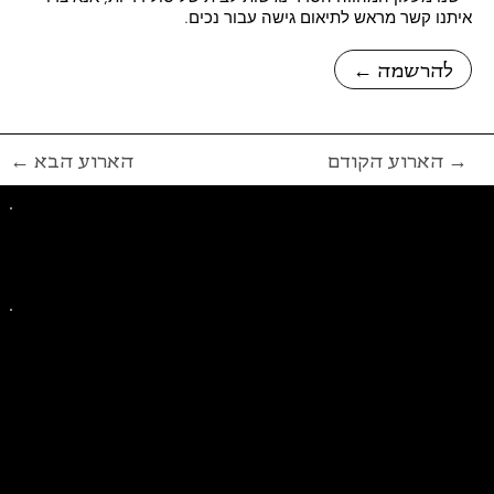
איתנו קשר מראש לתיאום גישה עבור נכים.
← להרשמה
הארוע הקודם →
← הארוע הבא
פייסבוק
אינסטגרם
ליצירת קשר בנושאים כלליים
ליצירת קשר בנוגע לבית של סולידריות