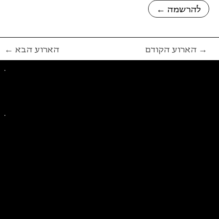
← להרשמה
הארוע הקודם →
← הארוע הבא
פייסבוק
אינסטגרם
ליצירת קשר בנושאים כלליים
ליצירת קשר בנוגע לבית של סולידריות