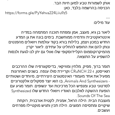
אותן לשמורות טבע למען חיות הבר.
הכניסה בהרשמה בלבד, כאן:
https://forms.gle/PyYehva224Liiu9z5
---
עוד מילים:
ליאור בן גיא, מעצב, אמן ומפתח תוכנה המתמחה במדיה
אינטראקטיבית והדמיה ממוחשבת. בימים בונה את גן המדע
החדש במכון ויצמן, בלילות בורא בקוד עולמות ויזואלים מהפנטים
ונותן להם את החופש להחליט על עתידם. ליאור יקרין
מהמיקרוקוסמוס הקליידוסקופי שלו ואולי גם יתן לנו לגעת ולנסות
להשפיע על התוצאה.
תומר ברוך, מפיק, מלחין ומוזיקאי, בדיסקוגרפיה שלו ההרכבים
רגאייסטן, ו-CRuNCH 22 וקריירת סולו ענפה. בשנים האחרונות
מפעיל את אחד מעמודי האינסטגרם היצירתיים, מיוחדים ושטותיים
- Animals And Synthesizers, בו הוא יוצר פסקולים אלקטרוניים
לסרטוני טבע ומנפיש הכל מרכיכות ועד ינשופים. תומר מגיע עם
הופעת ההשקה לאלבום האודיו ויזואלי החדש שלו Synthesized
Sounds Of The Sea.
מעצבת הבית: הילה הראל, אמנית, לקטית אורבנית, רוקחת
שיקויים ומתסיסה חמוצים. הילה תכין ותגיש מוקטיילז מפרחים
ועשבים.