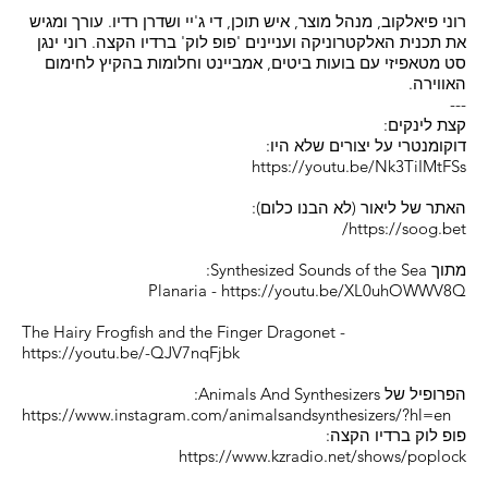
רוני פיאלקוב, מנהל מוצר, איש תוכן, די ג'יי ושדרן רדיו. עורך ומגיש
את תכנית האלקטרוניקה ועניינים 'פופ לוק' ברדיו הקצה. רוני ינגן
סט מטאפיזי עם בועות ביטים, אמביינט וחלומות בהקיץ לחימום
האווירה.
---
קצת לינקים:
דוקומנטרי על יצורים שלא היו:
https://youtu.be/Nk3TiIMtFSs
האתר של ליאור (לא הבנו כלום):
https://soog.bet/
מתוך Synthesized Sounds of the Sea:
Planaria -
https://youtu.be/XL0uhOWWV8Q
The Hairy Frogfish and the Finger Dragonet -
https://youtu.be/-QJV7nqFjbk
הפרופיל של Animals And Synthesizers:
https://www.instagram.com/animalsandsynthesizers/?hl=en
פופ לוק ברדיו הקצה:
https://www.kzradio.net/shows/poplock