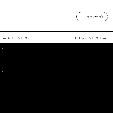
← להרשמה
הארוע הקודם →
← הארוע הבא
פייסבוק
אינסטגרם
ליצירת קשר בנושאים כלליים