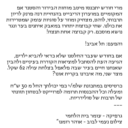
מדי חודש יתכנסו מיטב מוחות הבידור והסטנד אפ
המקומיים במועדון הדיבייט בהנחיית דנה פרנק לדיון
תרבותי, לוהט, מצחיק ומוזר על סוגיות עומק שמטרידות
את כולנו. שתי קבוצות יתחרו במאבק איתנים בעד ונגד
נושא מוסכם. רק קבוצה אחת תנצח!
והפעם: תל אביב!
אם בחודש שעבר החלטנו שלא כדאי להביא ילדים,
הגיעה העת להסתכל למציאות הקודרת בעיניים ולהבין
שאנחנו חיים בעיר שבה פלאפל בצלחת עולה 62 שקל.
מצד שני, מה איבדנו בקרית אונו?
כרטיסים במתכונת שלמ/י כפי יכולתך החל מ 30 ש״ח
ומעלה וכל ההכנסות תרומה לפרוייקט לבטחון תזונתי
של תרבות של סולידריות.
___
גרפיקה - עומר בית הלחמי
צילום נעמי לבוב - אוהד רומנו"