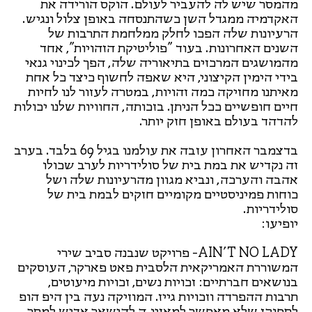
מהמסר שיש לה להעביר לעולם. הוקס הורידה את
האקדמיה ממגדל השן כשהתנסחה באופן צלול ונגיש.
הרעיונות שלה הפכו לחלק ממלחמת התרבות של
השנים האחרונות. בעוד "פוליטיקת הזהויות", אחד
מהמושגים המרכזים בתיאוריה שלה, הפך לכינוי גנאי
בידי הימין הקיצוני, היא שאפה לחשוף כיצד כל אחת
מאיתנו מחזיקה כמה זהויות, במטרה לעזור לנו לחיות
חיים חופשיים ככל הניתן. בזכותה, החוויות שלנו יכולות
להדהד בעולם באופן חזק יותר.
בדצמבר האחרון עזבה את עולמנו בגיל 69 בלבד. בערב
זה נקדיש את במת בית של סולידריות לערב שכולו
אהבה והערכה, ונביא מגוון מהרעיונות שלה ושל
כוחות פמיניסטיים מקומיים חזקים לבמת בית של
סולידריות.
יופיעו:
AIN'T NO LADY- פרויקט שנבנה סביב שירי
המשוררת האמריקאית הלסבית פאט פארקר, העוסקים
בנושאים חברתיים: זכויות נשים, זכויות מיעוטים,
תרבות ההפרדה וזכויות גייז. המוזיקה נעה בין היפ הופ
לספוקן שלא מאפשר למאזינ.ה להישאר אדיש למסר