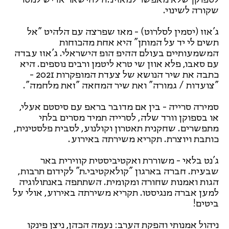
שקורה לשינוי.
ג'אזז (יסמין לסלרוט) - מאז שפרצה עם הלהיט "אל
תשים לי יד על המותן" היא אחת מהכוחות
המשמעותיים בעולם ההיפ הופ הישראלי. ג'אזז עבדה
עם סאבו, פלא אוזן שי טרא ליטמן ורבים נוספים. היא
כתבה את שיר הנושא של צעדת המופקרות 2021 -
"צועדות / גמורה" ואת שיר המחאה "זאת מלחמה".
סמירה סרייה - בין אם מדובר בראפ עם סיסטם אעלי,
או בספוקן וורד שלה, לסרייה תמיד מסרים בלתי
מתפשרים. שחקנית תאטרון וקולנוע, לסבית פלסטינית,
כותבת ויוצרת. תקריא משירתה באירוע.
ג'נט בלאי - משוררת ואקטיביסטית קווירית באר
שבעית. חברה בארגון "קולאקטיבי.ת" לקידום תרבות,
הגות ואמנות שחורה ומקומית. השתתפה באנתולוגיה
למען אברה מנגיסטו. תקריא משירתה באירוע, אולי על
ביטים!
ניהול אמנותי והפקת הערב: נעמה הכהן, ניצן פינקו