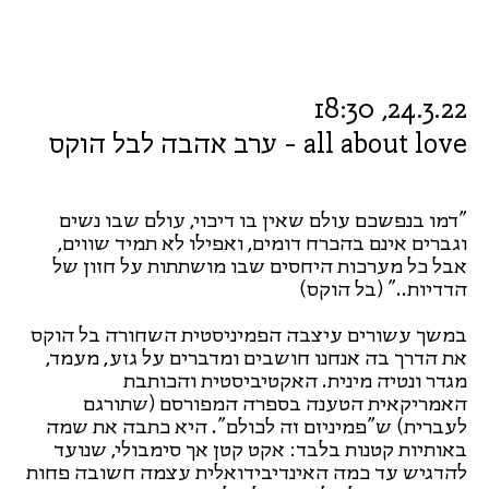
24.3.22, 18:30
all about love - ערב אהבה לבל הוקס
"דמו בנפשכם עולם שאין בו דיכוי, עולם שבו נשים
וגברים אינם בהכרח דומים, ואפילו לא תמיד שווים,
אבל כל מערכות היחסים שבו מושתתות על חזון של
הדדיות.." (בל הוקס)
במשך עשורים עיצבה הפמיניסטית השחורה בל הוקס
את הדרך בה אנחנו חושבים ומדברים על גזע, מעמד,
מגדר ונטיה מינית. האקטיביסטית והכותבת
האמריקאית הטענה בספרה המפורסם (שתורגם
לעברית) ש"פמיניזם זה לכולם". היא כתבה את שמה
באותיות קטנות בלבד: אקט קטן אך סימבולי, שנועד
להדגיש עד כמה האינדיבידואלית עצמה חשובה פחות