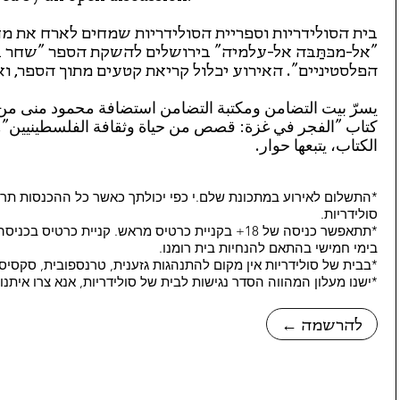
בית הסולידריות וספריית הסולידריות שמחים לארח את מ
"אל-מכּתַּבּה אל-עלמיה" בירושלים להשקת הספר "שחר ב
הפלסטיניים". האירוע יכלול קריאת קטעים מתוך הספר, ו
يسرّ بيت التضامن ومكتبة التضامن استضافة محمود منى من 
كتاب "الفجر في غزة: قصص من حياة وثقافة الفلسطينيين"
الكتاب، يتبعها حوار.
*התשלום לאירוע במתכונת שלם.י כפי יכולתך כאשר כל ההכנסות תרו
סולידריות.
בימי חמישי בהתאם להנחיות בית רומנו.
*בבית של סולידריות אין מקום להתנהגות גזענית, טרנספובית, סקסיס
*ישנו מעלון המהווה הסדר נגישות לבית של סולידריות, אנא צרו איתנ
← להרשמה