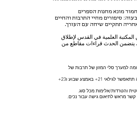
חמוד מונא מחנות הספרים
עזה: סיפורים מחיי התרבות והחיים
אחריה תתקיים שיחה עם העורך.
المكتبة العلمية في القدس لإطلاق
. يتضمن الحدث قراءات مقاطع من
מה למערך סלי המזון של תרבות של
*תתאפשר כניסה של 18+ בקניית כרטיס מראש. קניית כרטיס בכניסה תתאפשר לגילאי 21+ באמצע שבוע ו23+
טית והטרדות/אלימות מכל סוג.
ו קשר מראש לתיאום גישה עבור נכים.