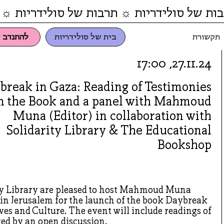
ות של סולידריות ☼ תרבות של סולידריות ☼ 
תקשורת
בית של סולידריות
להתנדב
27.11.24, 17:00
break in Gaza: Reading of Testimonies
m the Book and a panel with Mahmoud
Muna (Editor) in collaboration with
Solidarity Library & The Educational
Bookshop
ity Library are pleased to host Mahmoud Muna
n Jerusalem for the launch of the book Daybreak
ives and Culture. The event will include readings of
ed by an open discussion.