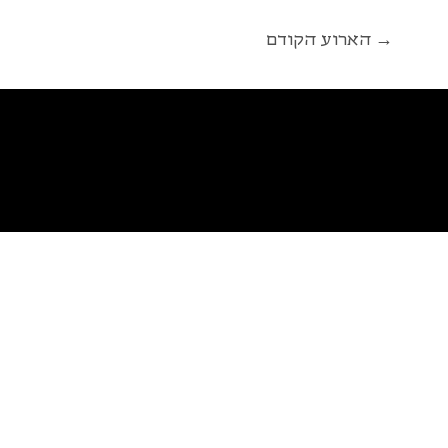
הארוע הקודם →
פ
א
ל