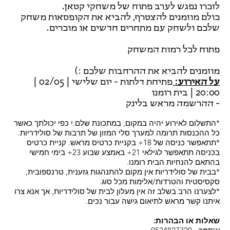
לזכרו נפגש לערב פתוח של משחקי קטאן.
כולם מוזמנים להצטרף, להביא את הקופסאות משחק
שלכם ולשחק עם מתחרים חדשים או מוכרים.
פתוח לכל רמות המשחק
מוזמנים להביא את ההרחבות שלכם :)
על האירוע:
פתיחת דלתות - יום שלישי | 02/05 |
20:00 | בית רומנו
- ההרשמה מראש בלינק
*התשלום לאירוע יהיה במקום, במתכונת שלם.י כפי יכולתך כאשר
כל ההכנסות תרומה למערך סלי המזון של תרבות של סולידריות.
*תתאפשר כניסה של 18+ בקניית כרטיס מראש. קניית כרטיס
בכניסה תתאפשר לגילאי 21+ באמצע שבוע 23+ בימי חמישי
בהתאם להנחיות הבית רומנו.
*בבית של סולידריות אין מקום להתנהגות גזענית, טרנספובית,
סקסיסטית והטרדות/אלימות מכל סוג.
*לצערנו הרב בשלב זה אין מעלון לבית של סולידריות, אך אנא צרו
איתנו קשר מראש לתיאום גישה עבור נכים.
שאלות או הבהרות: