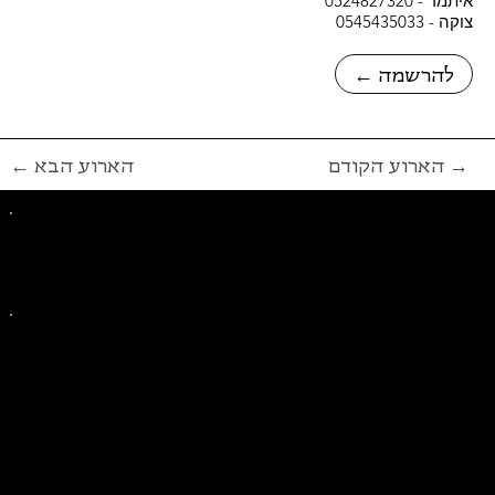
איתמר - 0524827320
צוקה - 0545435033
← להרשמה
הארוע הקודם →
← הארוע הבא
פייסבוק
אינסטגרם
ליצירת קשר בנושאים כלליים