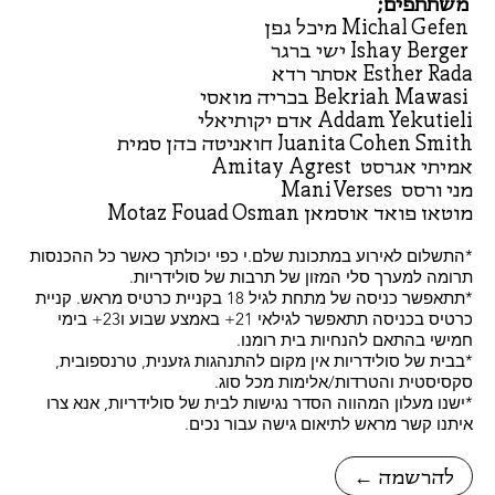
משתתפים;
Michal Gefen מיכל גפן
Ishay Berger ישי ברגר
Esther Rada אסתר רדא
Bekriah Mawasi בכריה מואסי
Addam Yekutieli אדם יקותיאלי
Juanita Cohen Smith חואניטה כהן סמית ‎
אמיתי אגרסט Amitay Agrest ‎
מני ורסס Mani Verses ‎
מוטאז פואד אוסמאן Motaz Fouad Osman
*התשלום לאירוע במתכונת שלם.י כפי יכולתך כאשר כל ההכנסות
תרומה למערך סלי המזון של תרבות של סולידריות.
*תתאפשר כניסה של מתחת לגיל 18 בקניית כרטיס מראש. קניית
כרטיס בכניסה תתאפשר לגילאי 21+ באמצע שבוע ו23+ בימי
חמישי בהתאם להנחיות בית רומנו.
*בבית של סולידריות אין מקום להתנהגות גזענית, טרנספובית,
סקסיסטית והטרדות/אלימות מכל סוג.
*ישנו מעלון המהווה הסדר נגישות לבית של סולידריות, אנא צרו
איתנו קשר מראש לתיאום גישה עבור נכים.
← להרשמה