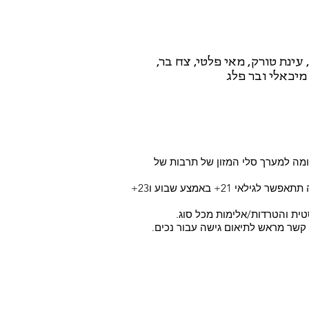
 עינת טורק, מאי פלטי, צח בר,
מיכאלי ובר פלג
מה למערך סלי המזון של תרבות של
*תתאפשר כניסה של 18+ בקניית כרטיס מראש. קניית כרטיס בכניסה תתאפשר לגילאי 21+ באמצע שבוע ו23+
טית והטרדות/אלימות מכל סוג.
ו קשר מראש לתיאום גישה עבור נכים.