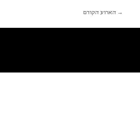
הארוע הקודם →
פ
א
ל