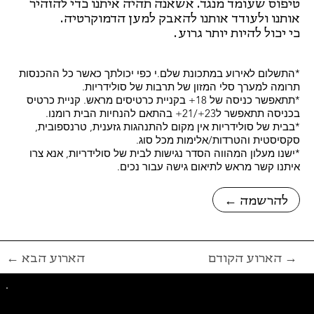
טיפוס שעומד מנגד. אשאנה תהיה איתנו כדי להזהיר
אותנו ולעודד אותנו להאבק למען הדמוקרטיה.
כי יכול להיות יותר גרוע.
*התשלום לאירוע במתכונת שלם.י כפי יכולתך כאשר כל ההכנסות
תרומה למערך סלי המזון של תרבות של סולידריות.
*תתאפשר כניסה של 18+ בקניית כרטיסים מראש. קניית כרטיס
בכניסה תתאפשר ל23+/21+ בהתאם להנחיות הבית רומנו.
*בבית של סולידריות אין מקום להתנהגות גזענית, טרנספובית,
סקסיסטית והטרדות/אלימות מכל סוג.
*ישנו מעלון המהווה הסדר נגישות לבית של סולידריות, אנא צרו
איתנו קשר מראש לתיאום גישה עבור נכים.
← להרשמה
הארוע הקודם →
← הארוע הבא