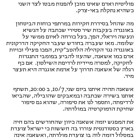
פוליטית ואדם שאינו מוכן להפנות מבטו לצד השני
כשהיא נתקלת באי-צדק.
מה שהחל בסידרת חקירות במרתפי כוחות הביטחון
באוגנדה בעקבות שיר סטירי שכתבה על הנשיא
ונעשה ויראלי, הפך, בעל כורחה לאיום ממשי על
שלומה. מאז שעברה בחודש שעבר החקיקה הדרקונית
באוגנדה נגד הקהילה הלהטב״קית, הפכו פעילי זכויות
אדם כמו אשאנה, שהעזו להביע בפומבי התנגדות
לחקיקה, למטרה מיידית לרדיפת השילטון. אם כף
רגלה של אשאנה תדרוך על אדמת אוגנדה היא תעצר
מיד.
אשאנה תהיה איתנו ביום שני, 10/7, ב 20:00, תשתף
אותנו בשירה שכתבה ובמאבקים שהובילה, שהביאו
לרדיפתה, ותספר לנו את סיפורה, שהוא גם סיפור
שחיקת הדמוקרטיה במולדתה.
את המפגש יזמה אשאנה כיוון שהחודשים בהם חיה
בארץ כסטודנטית עוררו בה חששות כי ישראל צועדת
במסלול דומה לזה בו צועדת מולדתה, ואשאנה אינה