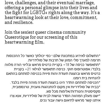
love, challenges, and their eventual marriage,
offering a personal glimpse into their lives and
the fight for LGBTQ+ rights along the way. It’s a
heartwarming look at their love, commitment,
and resilience.
Join the sexiest queer cinema community
Queerotique for our screening of this
heartwarming film.
*התשלום לאירוע במתכונת שלם.י כפי יכולתך כאשר כל ההכנסות
תרומה למערך סלי המזון של תרבות של סולידריות.
*תתאפשר כניסה של 18+ בקניית כרטיס מראש ובליווי הורה מלווה
בלבד/ אפוטרופוס חוקי. כניסה תתאפשר לגילאי 21+ בקניית
כרטיס מראש ובהצגת תעודת זהות פיזית בכניסה למתחם בהתאם
להנחיות בית רומנו.
*הכניסה למתחם התדר הינו בהצגת תעודה מזהה פיזית בלבד.
*בבית של סולידריות אין מקום להתנהגות גזענית, טרנספובית,
סקסיסטית והטרדות/אלימות מכל סוג.
*ישנו מעלון המהווה הסדר נגישות לבית של סולידריות, אנא צרו
איתנו קשר מראש לתיאום גישה עבור נכים.