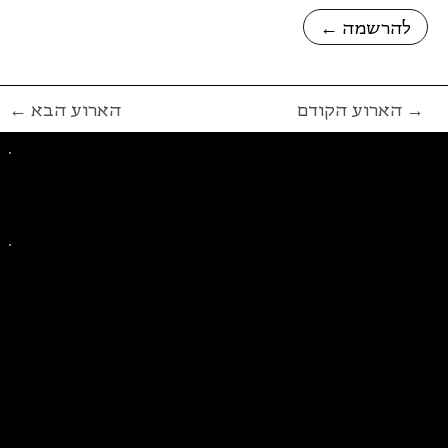
← להרשמה
הארוע הקודם →
← הארוע הבא
פייסבוק
אינסטגרם
ליצירת קשר בנושאים כלליים
ליצירת קשר בנוגע לבית של סולידריות