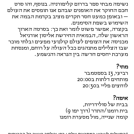
נשיפה מבתי ספר בדרום קליפורניה. בנוסף, זהו סרט
חכם החוקר את האופנים שבהם אנו תופסים את העולם
– ובאופן כמעט חסר תקדים מציב בקדמת הבמה את
השימוש בשפת הסימנים.
בקצרה, אפשר פשוט לומר זאת כך: בסרטה הארוך
הראשון שלה, הבמאית החירשת אליסון אודניאל
מכניסה את הצופים לעולם קולנועי מפעים ובלתי מוכר
שבו הצלילים מתנהגים ככל העולה על רוחם, ומנסחת
מערכת יחסים חדשה בין הנראה והנשמע.
מתי?
רביעי, 13 בספטמבר
פותחים דלתות ב20:00
לוחצים פליי ב20:30
איפה?
בבית של סולידריות,
בית רומנו/התדר (דרך יפו 9)
קומה שנייה, מול מסעדת רומנו