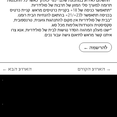
*התשלום לאירוע במתכונת שלם.י כפי יכולתך כאשר כל ההכנסות
תרומה למערך סלי המזון של תרבות של סולידריות.
*תתאפשר כניסה של 18+ בקניית כרטיסים מראש. קניית כרטיס
בכניסה תתאפשר ל23+/21+ בהתאם להנחיות הבית רומנו.
*בבית של סולידריות אין מקום להתנהגות גזענית, טרנספובית,
סקסיסטית והטרדות/אלימות מכל סוג.
*ישנו מעלון המהווה הסדר נגישות לבית של סולידריות, אנא צרו
איתנו קשר מראש לתיאום גישה עבור נכים.
← להרשמה
הארוע הקודם →
← הארוע הבא
פייסבוק
אינסטגרם