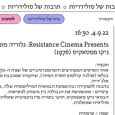
ות של סולידריות ☼ תרבות של סולידריות ☼ 
תקשורת
בית של סולידריות
להתנדב
4.9.22, 16:30
Resistance Cinema Presents: גלורי
ניקו פפטאקיס (1976)
תקציר:
בגלאי (אולגה קרלטוס חסרת הפחד), שחקנית שמככבת ט
אלג'יריה.
כהכנה לתפקידה ובהשפעת הבמאית המיליטנטית שלה, ג
עינויים - מטשטשת את הגבולות בין משחק למציאות.
הבמאי ניקו פאפטקיס, חוקר בצורה פרובוקטיבית שאלות ע
פוליטית שמאלנית.
שפה > צרפתית