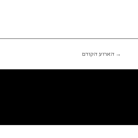
הארוע הקודם →
פ
א