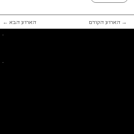
הארוע הקודם →
← הארוע הבא
פייסבוק
אינסטגרם
ליצירת קשר בנושאים כלליים
ליצירת קשר בנוגע לבית של סולידריות