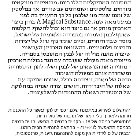
המסורות המוזיקליות הללו כיום. מרואיינים מוזיקאים
מזרחים, פלסטינים ושומרונים עכשוויים, אך בפלסטין
של זמננו שונה מזו שלכמן כל כך התעניין בה לפני
כמעט מאה שנה. A Magical Substance בוחן כיצד
הארכיון מוחק אך גם כיצד הוא יכול לחשוף: הקלטות
שאסף לכמן נשמרות בספרייה הלאומית של ישראל,
מוסד שבזז והחרים, וכיום שומר גוף גדול של יצירות
וחפצים פלסטיניים. בהשוואת הארכיון העכשווי
שיצרה מאנה מול זה של לכמן המאוכסן בספריה,
מייצרת מאנה פעולה שעובדת עם ונגד גבולות הארכיון
- מחזירה את הנושאים של לכמן ושלה לתוך היסטוריה
ומשחררת אותם מפעולת השימור.
סרטה של מאנה, ויצירתה בכלל, שוזרת מוזיקה עם
שאלות של היברידיות, חושים, צורה שנויה במחלוקת
של היסטוריה ושאלת ההתמחות לכשלעצמה.
*התשלום לאירוע במתכונת שלם.י כפי יכולתך כאשר כל ההכנסות
תרומה למערך סלי המזון של תרבות של סולידריות.
*תתאפשר כניסה של 18+ בקניית כרטיסים מראש. קניית כרטיס
בכניסה תתאפשר ל23+/21+ בהתאם להנחיות הבית רומנו.
*בבית של סולידריות אין מקום להתנהגות גזענית, טרנספובית,