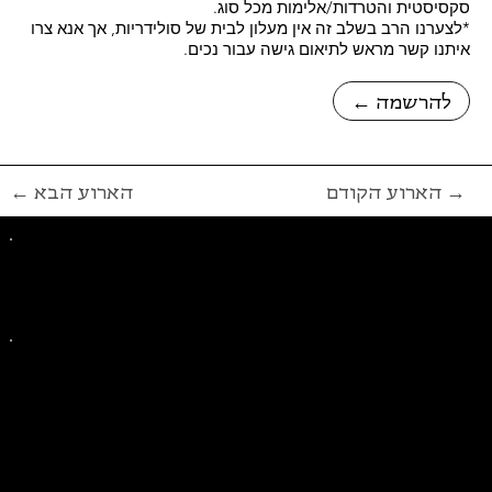
סקסיסטית והטרדות/אלימות מכל סוג.
*לצערנו הרב בשלב זה אין מעלון לבית של סולידריות, אך אנא צרו
איתנו קשר מראש לתיאום גישה עבור נכים.
← להרשמה
הארוע הקודם →
← הארוע הבא
פייסבוק
אינסטגרם
ליצירת קשר בנושאים כלליים