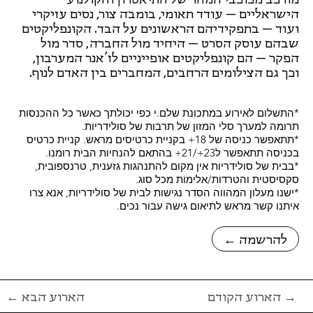
הישראליים – עודד תאומי, בומבה צור, נסים עזיקרי
ועוד – בתפקידיהם הראשונים על הבד. הקונפליקטים
שבהם עוסק הסרט – היחיד מול החברה, סדר מול
הפקר – הם קונפליקטים אופייניים לז’אנר המערבון,
וכך גם הצילומים הרחבים, המחברים בין האדם לנוף.
*התשלום לאירוע במתכונת שלם.י כפי יכולתך כאשר כל ההכנסות
תרומה למערך סלי המזון של תרבות של סולידריות.
*תתאפשר כניסה של 18+ בקניית כרטיסים מראש. קניית כרטיס
בכניסה תתאפשר ל23+/21+ בהתאם להנחיות הבית רומנו.
*בבית של סולידריות אין מקום להתנהגות גזענית, טרנספובית,
סקסיסטית והטרדות/אלימות מכל סוג.
*ישנו מעלון המהווה הסדר נגישות לבית של סולידריות, אנא צרו
איתנו קשר מראש לתיאום גישה עבור נכים.
← להרשמה
הארוע הקודם →
← הארוע הבא