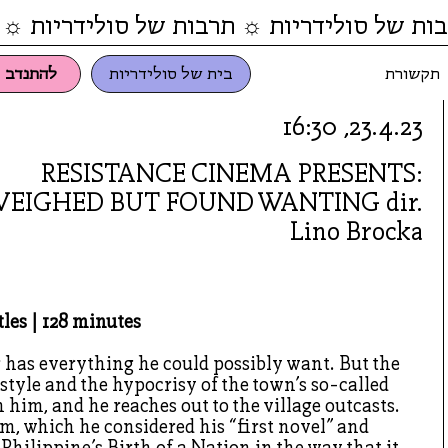
ות של סולידריות ☼ תרבות של סולידריות ☼ 
תקשורת
בית של סולידריות
להתנדב
23.4.23, 16:30
RESISTANCE CINEMA PRESENTS:
EIGHED BUT FOUND WANTING dir.
Lino Brocka
tles | 128 minutes
 has everything he could possibly want. But the
style and the hypocrisy of the town’s so-called
 him, and he reaches out to the village outcasts.
ilm, which he considered his “first novel” and
Philippine’s Birth of a Nation in the way that it