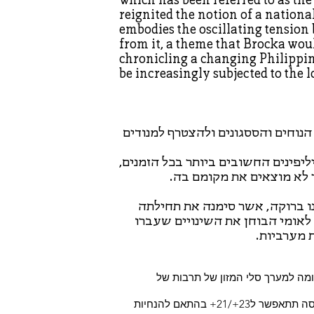
reignited the notion of a natio
embodies the oscillating tensio
from it, a theme that Brocka wou
chronicling a changing Philippi
be increasingly subjected to the l
הנוחים והססגונים ולהצטרף למנודים
פינים החשובים ביותר בכל הזמנים,
לא מוצאים את מקומם בה.
ו ברוקה, אשר סימנה את תחילתה
לאומי הבוחן את השינויים שעברו
 מערביות.
מה למערך סלי המזון של תרבות של
*תתאפשר כניסה של 18+ בקניית כרטיסים מראש. קניית כרטיס בכניסה תתאפשר ל23+/21+ בהתאם להנחיות