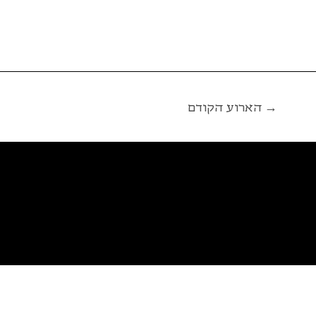
הארוע הקודם →
פ
א