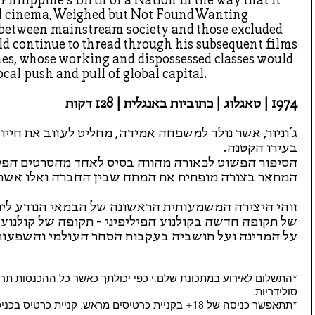
nal cinema, Weighed but Not Found Wanting
n between mainstream society and those excluded
ld continue to thread through his subsequent films
nes, whose working and dispossessed classes would
ocal push and pull of global capital.
1974 | טאגלוג | כתוביות באנגלית | 128 דקות
ג'וניור, אשר נולד למשפחה אמידה, מחליט לעזוב את חייו 
בעירו הקטנה.
הסיפור הפשוט לכאורה מהווה בסיס לאחד מהסרטים הפילי
המתאר בצורה מופתית את המתח שבין החברה ואלו אשר 
זוהי היצירה המשמעותית הראשונה של הבמאי הנודע לינ
של תקופה חדשה בקולנוע הפיליפיני - תקופה של קולנוע 
על המדינה ועל תושביה בעקבות הסחר העולמי והשפעות
*התשלום לאירוע במתכונת שלם.י כפי יכולתך כאשר כל ההכנסות תרו
סולידריות.