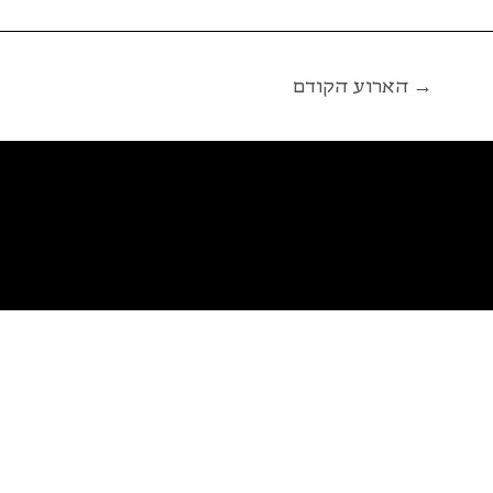
הארוע הקודם →
פ
א
ל