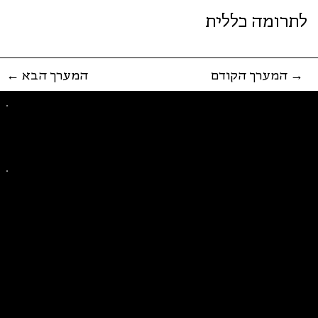
לתרומה כללית
המערך הקודם →
← המערך הבא
פייסבוק
אינסטגרם
ליצירת קשר בנושאים כלליים
ליצירת קשר בנוגע לבית של סולידריות