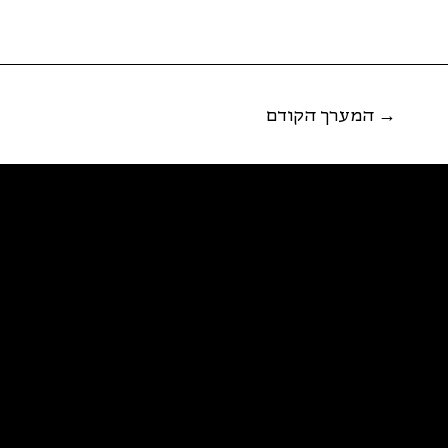
המערך הקודם →
פ
א