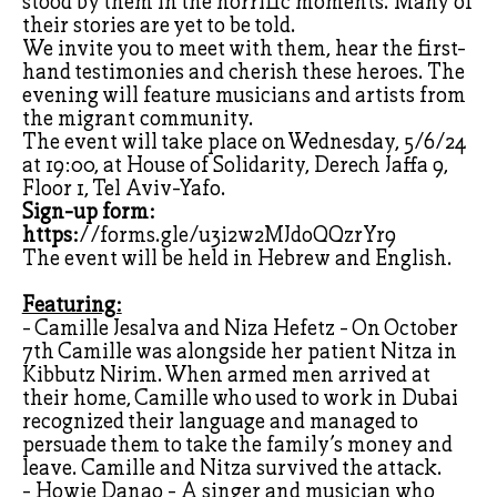
stood by them in the horrific moments. Many of
their stories are yet to be told.
We invite you to meet with them, hear the first-
hand testimonies and cherish these heroes. The
evening will feature musicians and artists from
the migrant community.
The event will take place on Wednesday, 5/6/24
at 19:00, at House of Solidarity, Derech Jaffa 9,
Floor 1, Tel Aviv-Yafo.
Sign-up form:
https:
//forms.gle/u3i2w2MJdoQQzrYr9
The event will be held in Hebrew and English.
Featuring:
- Camille Jesalva and Niza Hefetz - On October
7th Camille was alongside her patient Nitza in
Kibbutz Nirim. When armed men arrived at
their home, Camille who used to work in Dubai
recognized their language and managed to
persuade them to take the family’s money and
leave. Camille and Nitza survived the attack.
- Howie Danao - A singer and musician who