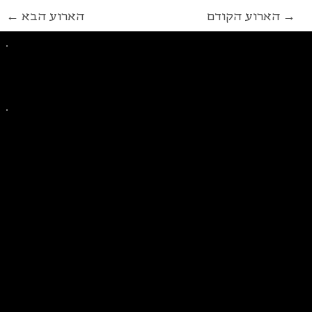
הארוע הקודם →
← הארוע הבא
פייסבוק
אינסטגרם
ליצירת קשר בנושאים כלליים
ליצירת קשר בנוגע לבית של סולידריות