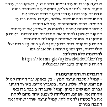
שבעה עובדי סיעוד נרצחו בטבח ה-7 באוקטובר, עובד
סיעוד אחד, ג'ימי פאצ'קו, נחטף לעזה ושוחרר בסוף
נובמבר. עובדות ועובדי סיעוד רבים הצילו את
המטופלים והמטופלות שלהם, ועמדו איתם ברגעי
האימה. רבים מהסיפורים עוד לא סופרו.
אנחנו מזמינים אתכם.ן להיפגש, לשמוע את העדויות
ממקור ראשון ולהוקיר את הגיבורות והגיבורים. באירוע
יופיעו גם אמנים ואמניות מקהילות המהגרים.
האירוע יתקיים ביום רביעי, ה5.6.24 ב19:00 בבית של
סולידריות, דרך יפו 9 קומה 1 תל אביב-יפו.
להרשמה ללא תשלום:
https://forms.gle/u3i2w2MJdoQQzrYr9
האירוע יתקיים בעברית ובאנגלית.
הדוברים.ות והמופיעים.ות:
- קמיל ג׳סלבה וניצה חפץ - ב7 באוקטובר הייתה קמיל
עם המטופלת שלה, ניצה, בקיבוץ נירים. כאשר הגיעו
גברים חמושים לביתן, קמיל שעבדה בעבר בדובאי
זיהתה את שפתם, והצליחה לשכנע אחד מהם לקחת
את כל כספה ולהניח להן. קמיל וניצה שרדו שתיהן את
הטבח בנירים.